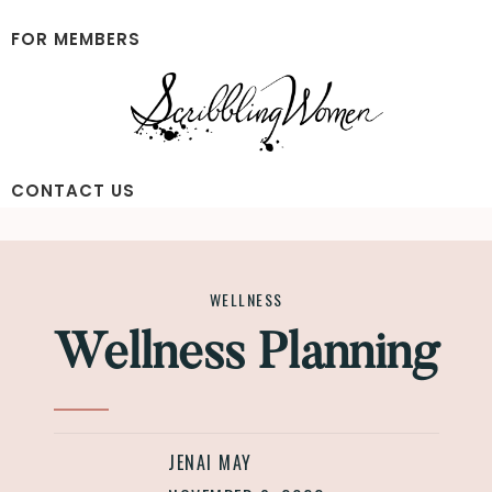
Skip
Skip
to
to
FOR MEMBERS
main
footer
content
Scribbling
CONTACT US
Women
WELLNESS
Wellness Planning
JENAI MAY